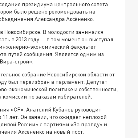
заседание президиума центрального совета
отором было решено рекомендовать на
объединения Александра Аксёненко.
 в Новосибирске. В молодости занимался
ать в 2013 году — в том момент он выступал
 инженерно-экономический факультет
ета путей сообщения. Является одним из
Вира-строй».
ательное собрание Новосибирской области от
оду был переизбран в парламент. Депутат
ово-экономической политике и собственности,
 комиссии по заказам избирателей.
ения «СР», Анатолий Кубанов руководит
11 лет. Он заявил, что ожидает неплохой
дливой России» с партиями «За правду» и
ачения Аксёненко на новый пост.