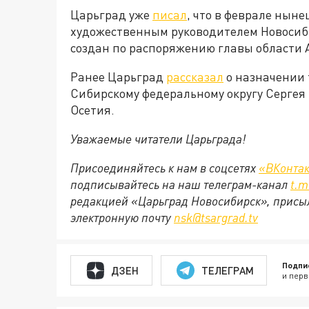
Царьград уже
писал
, что в феврале нын
художественным руководителем Новосиби
создан по распоряжению главы области 
Ранее Царьград
рассказал
о назначении 
Сибирскому федеральному округу Сергея
Осетия.
Уважаемые читатели Царьграда!
Присоединяйтесь к нам в соцсетях
«ВКонтак
подписывайтесь на наш телеграм-канал
t
.
m
редакцией «Царьград Новосибирск», присыл
электронную почту
nsk
@
tsargrad
.
tv
Подпи
ДЗЕН
ТЕЛЕГРАМ
и перв