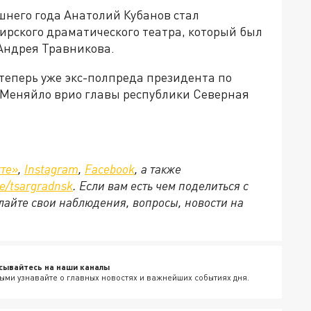
ешнего года Анатолий Кубанов стал
рского драматического театра, который был
Андрея Травникова.
теперь уже экс-полпреда президента по
 Меняйло врио главы республики Северная
те»
,
Instagram
,
Facebook
, а также
e
/
tsargradnsk
. Если вам есть чем поделиться с
айте свои наблюдения, вопросы, новости на
сывайтесь на наши каналы
ыми узнавайте о главных новостях и важнейших событиях дня.