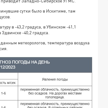
е приводит Западно-Сибирское УГМС.
минувшие сутки было в Искитиме, там
дусов.
уру в -43,2 градуса, в Убинском -41,1
в Здвинске -40,2 градуса.
о данным метеорологов, температура воздуха
сия.