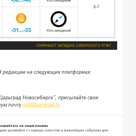
СКРИНШОТ ЗАПАДНО-СИБИРСКОГО УГМС
й редакции на следующих платформах:
"Царьград Новосибирск", присылайте свои
ную почту
nsk@tsargrad.tv
сывайтесь на наши каналы
ыми узнавайте о главных новостях и важнейших событиях дня.