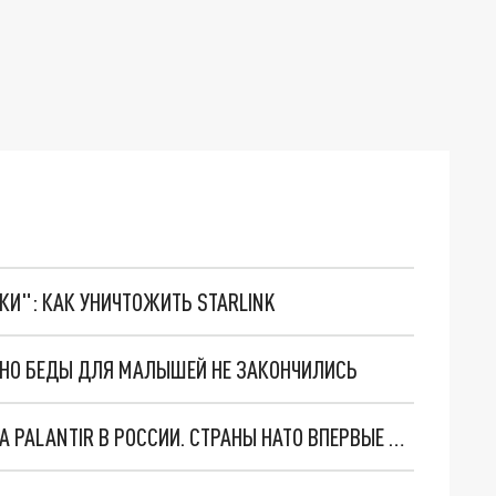
ТКИ": КАК УНИЧТОЖИТЬ STARLINK
. НО БЕДЫ ДЛЯ МАЛЫШЕЙ НЕ ЗАКОНЧИЛИСЬ
"ОЧЕНЬ ПЛОХИЕ НОВОСТИ": БОЛЬШАЯ ОШИБКА PALANTIR В РОССИИ. СТРАНЫ НАТО ВПЕРВЫЕ ЗА СВО ОСТАНОВИЛИ ПОСТАВКИ ОРУЖИЯ. ВСУ ТЕРЯЮТ ПРИГРАНИЧЬЕ?