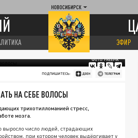
НОВОСИБИРСК
ИЙ
Ц
АЛИТИКА
ЭФИР
ФОТО: FREEPIK
ПОДПИШИТЕСЬ:
АТЬ НА СЕБЕ ВОЛОСЫ
дающих трихотилломанией стресс,
аботе мозга.
но выросло число людей, страдающих
ойством, при котором человек выдёргивает у