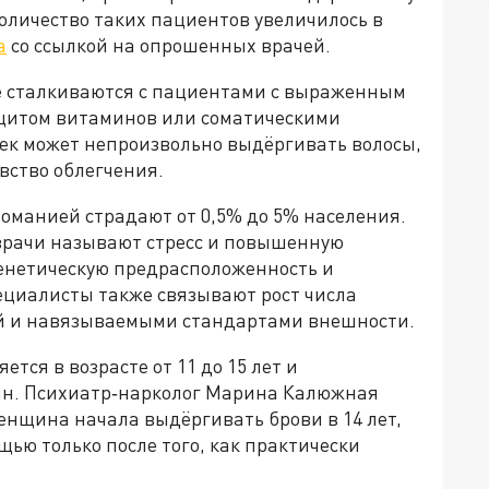
количество таких пациентов увеличилось в
a
со ссылкой на опрошенных врачей.
е сталкиваются с пациентами с выраженным
ицитом витаминов или соматическими
ек может непроизвольно выдёргивать волосы,
вство облегчения.
оманией страдают от 0,5% до 5% населения.
врачи называют стресс и повышенную
генетическую предрасположенность и
ециалисты также связывают рост числа
й и навязываемыми стандартами внешности.
тся в возрасте от 11 до 15 лет и
щин. Психиатр‑нарколог Марина Калюжная
енщина начала выдёргивать брови в 14 лет,
ью только после того, как практически