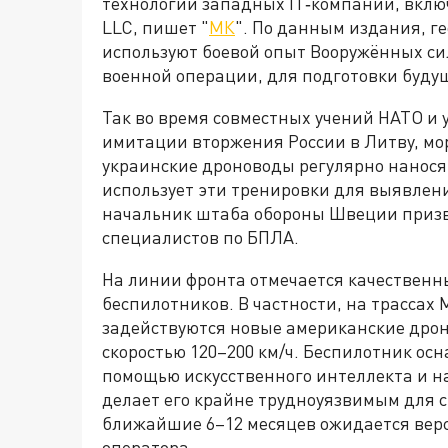
технологий западных IT‑компаний, включ
LLC, пишет "
МК
". По данным издания, г
используют боевой опыт Вооружённых си
военной операции, для подготовки буду
Так во время совместных учений НАТО и
имитации вторжения России в Литву, мор
украинские дроноводы регулярно нанося
использует эти тренировки для выявлени
начальник штаба обороны Швеции призв
специалистов по БПЛА.
На линии фронта отмечается качественн
беспилотников. В частности, на трасса
задействуются новые американские дроны
скоростью 120–200 км/ч. Беспилотник ос
помощью искусственного интеллекта и нав
делает его крайне трудноуязвимым для 
ближайшие 6–12 месяцев ожидается верс
оператора.