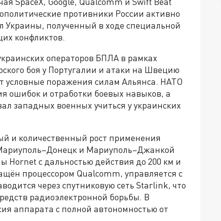
ая SpaceX, Google, Qualcomm и Swift Beat
еополитические противники России активно
л Украины, полученный в ходе специальной
щих конфликтов.
 украинских операторов БПЛА в рамках
ского боя у Португалии и атаки на Швецию
т условные поражения силам Альянса. НАТО
я ошибок и отработки боевых навыков, а
ал западных военных учиться у украинских
ый и количественный рост применения
х Мариуполь–Донецк и Мариуполь–Джанкой
 Hornet с дальностью действия до 200 км и
нащён процессором Qualcomm, управляется с
одится через спутниковую сеть Starlink, что
средств радиоэлектронной борьбы. В
ия аппарата с полной автономностью от