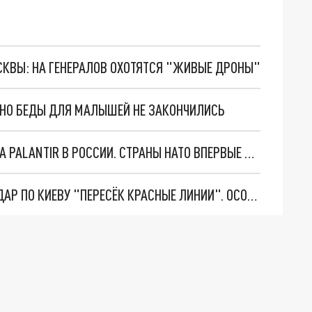
ОСКВЫ: НА ГЕНЕРАЛОВ ОХОТЯТСЯ "ЖИВЫЕ ДРОНЫ"
. НО БЕДЫ ДЛЯ МАЛЫШЕЙ НЕ ЗАКОНЧИЛИСЬ
"ОЧЕНЬ ПЛОХИЕ НОВОСТИ": БОЛЬШАЯ ОШИБКА PALANTIR В РОССИИ. СТРАНЫ НАТО ВПЕРВЫЕ ЗА СВО ОСТАНОВИЛИ ПОСТАВКИ ОРУЖИЯ. ВСУ ТЕРЯЮТ ПРИГРАНИЧЬЕ?
"ТЕРПЕНИЕ ПУТИНА ЛОПНУЛО". РЕКОРДНЫЙ УДАР ПО КИЕВУ "ПЕРЕСЁК КРАСНЫЕ ЛИНИИ". ОСОБЫЕ СПЕЦЫ КНДР НА ЛБС? ТАЙНЫЕ ПЕРЕГОВОРЫ ЕВРОПЫ И МОСКВЫ