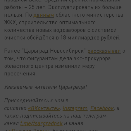
работы – 25 лет. Эксплуатировать их больше
нельзя. По
данным
областного министерства
ЖКХ, строительство оптимального
количества новых водозаборов с системой
очистки обойдётся в 18 миллиардов рублей.
Ранее "Царьград Новосибирск"
рассказывал
о
том, что фигурантам дела экс-прокурора
областного центра изменили меру
пресечения.
Уважаемые читатели Царьграда!
Присоединяйтесь к нам в
соцсетях
«ВКонтакте»
,
Instagram
,
Facebook
, а
также подписывайтесь на наш телеграм-
канал
t.me/tsargradnsk
и канал
в
«Яндекс.Дзен»
. Если вам есть чем