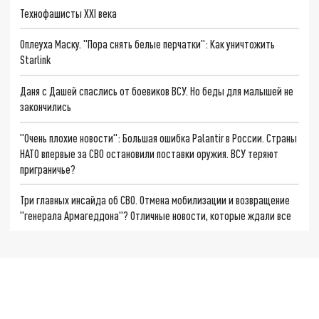
Технофашисты XXI века
Оплеуха Маску. "Пора снять белые перчатки": Как уничтожить
Starlink
Даня с Дашей спаслись от боевиков ВСУ. Но беды для малышей не
закончились
"Очень плохие новости": Большая ошибка Palantir в России. Страны
НАТО впервые за СВО остановили поставки оружия. ВСУ теряют
приграничье?
Три главных инсайда об СВО. Отмена мобилизации и возвращение
"генерала Армагеддона"? Отличные новости, которые ждали все