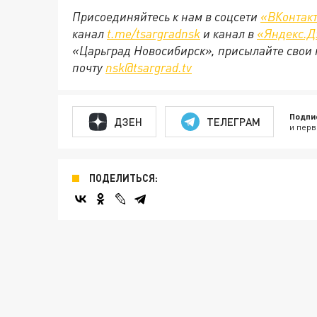
Присоединяйтесь к нам в соцсети
«ВКонтак
канал
t.me/tsargradnsk
и канал в
«Яндекс.Д
«Царьград Новосибирск», присылайте свои 
почту
nsk@tsargrad.tv
Подпи
ДЗЕН
ТЕЛЕГРАМ
и перв
ПОДЕЛИТЬСЯ: