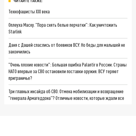
ЧИТАЙТЕ ТАКЖЕ:
Технофашисты XXI века
Оплеуха Маску. "Пора снять белые перчатки": Как уничтожить
Starlink
Даня с Дашей спаслись от боевиков ВСУ. Но беды для малышей не
закончились
"Очень плохие новости": Большая ошибка Palantir в России. Страны
НАТО впервые за СВО остановили поставки оружия. ВСУ теряют
приграничье?
Три главных инсайда об СВО. Отмена мобилизации и возвращение
"генерала Армагеддона"? Отличные новости, которые ждали все