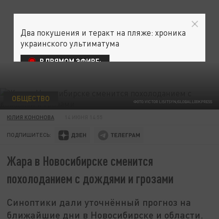
Два покушения и теракт на пляже: хроника
украинского ультиматума
В ПРЯМОМ ЭФИРЕ:
ОБЩЕСТВО
ФОТО:VICTOR LISITSYN/GLOBALLOOKPRESS
ЮЛИЯ КОНОНОВА
14 ИЮНЯ 14:55
ПОДПИШИТЕСЬ:
Жара в Новосибирске сменится
похолоданием с дождями и грозами
Синоптики дали уточнённый прогноз на
ближайшие дни в Новосибирске и области.