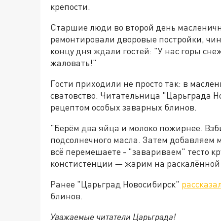
крепости.
Старшие люди во второй день масленичн
ремонтировали дворовые постройки, чин
концу дня ждали гостей: "У нас горы сн
жаловать!"
Гости приходили не просто так: в масл
сватовство. Читательница "Царьграда Н
рецептом особых заварных блинов.
"Берём два яйца и молоко пожирнее. Взб
подсолнечного масла. Затем добавляем му
всё перемешаете - "завариваем" тесто к
констистенции — жарим на раскалённой с
Ранее "Царьград Новосибирск"
рассказа
блинов.
Уважаемые читатели Царьграда!