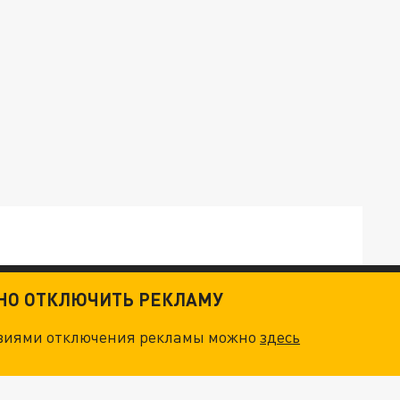
ТНО ОТКЛЮЧИТЬ РЕКЛАМУ
ТКИ": КАК УНИЧТОЖИТЬ STARLINK
овиями отключения рекламы можно
здесь
. НО БЕДЫ ДЛЯ МАЛЫШЕЙ НЕ ЗАКОНЧИЛИСЬ