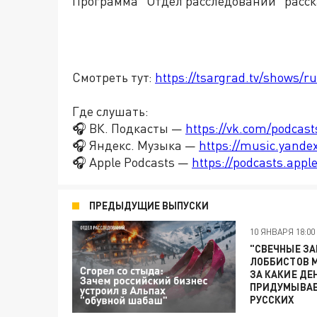
Программа "Отдел расследований" расск
Смотреть тут:
https://tsargrad.tv/shows/ru
Где слушать:
🎧 ВК. Подкасты —
https://vk.com/podcas
🎧 Яндекс. Музыка —
https://music.yande
🎧 Apple Podcasts —
https://podcasts.app
ПРЕДЫДУЩИЕ ВЫПУСКИ
10 ЯНВАРЯ 18:00
"СВЕЧНЫЕ З
ЛОББИСТОВ М
ЗА КАКИЕ ДЕ
ПРИДУМЫВАЕ
РУССКИХ