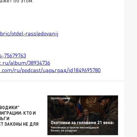
ажет об этом.
bric/otdel-rassledovanij
ts-75679763
x.ru/album/38934736
le.com/ru/podcast/царьград/id1849695780
АВОДИКИ"
ИГРАЦИИ: КТО И
НЬГИ
Т ЗАКОНЫ НЕ ДЛЯ