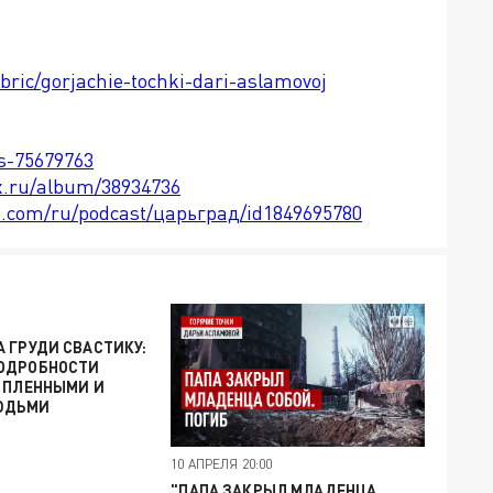
ubric/gorjachie-tochki-dari-aslamovoj
ts-75679763
x.ru/album/38934736
le.com/ru/podcast/царьград/id1849695780
 ГРУДИ СВАСТИКУ:
ОДРОБНОСТИ
 ПЛЕННЫМИ И
ЮДЬМИ
10 АПРЕЛЯ 20:00
"ПАПА ЗАКРЫЛ МЛАДЕНЦА