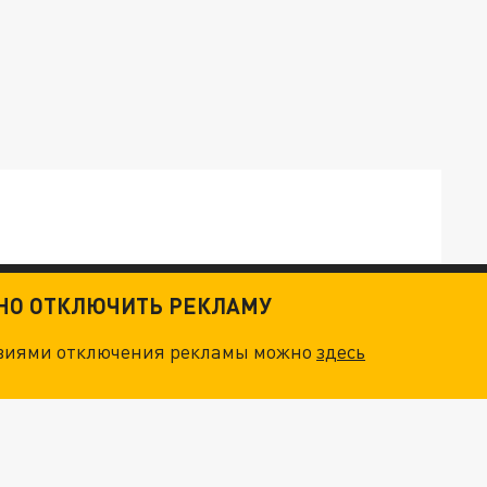
ТНО ОТКЛЮЧИТЬ РЕКЛАМУ
ОСКВЫ: НА ГЕНЕРАЛОВ ОХОТЯТСЯ "ЖИВЫЕ ДРОНЫ"
овиями отключения рекламы можно
здесь
. НО БЕДЫ ДЛЯ МАЛЫШЕЙ НЕ ЗАКОНЧИЛИСЬ
НОВОЕ МАСШТАБНЕЙШЕЕ НАСТУПЛЕНИЕ. ТРИ УЛЬТИМАТУМА ЗЕЛЕНСКОГО ПУТИНУ. "ЛЬВОВ КИМА" ПОСТАВЯТ НА ПВО? ГЛОБАЛЬНЫЙ ПРОРЫВ ПОД ЗАПОРОЖЬЕМ