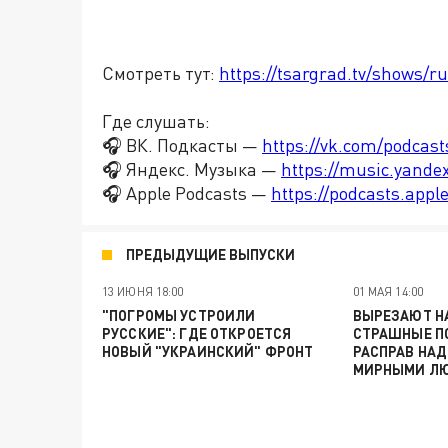
Смотреть тут:
https://tsargrad.tv/shows/r
Где слушать:
🎧 ВК. Подкасты —
https://vk.com/podcas
🎧 Яндекс. Музыка —
https://music.yande
🎧 Apple Podcasts —
https://podcasts.app
ПРЕДЫДУЩИЕ ВЫПУСКИ
13 ИЮНЯ 18:00
01 МАЯ 14:00
"ПОГРОМЫ УСТРОИЛИ
ВЫРЕЗАЮТ НА
РУССКИЕ": ГДЕ ОТКРОЕТСЯ
СТРАШНЫЕ П
НОВЫЙ "УКРАИНСКИЙ" ФРОНТ
РАСПРАВ НАД
МИРНЫМИ Л