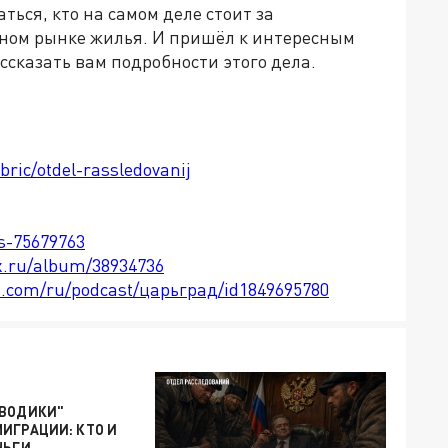
ься, кто на самом деле стоит за
ном рынке жилья. И пришёл к интересным
ассказать вам подробности этого дела.
bric/otdel-rassledovanij
ts-75679763
x.ru/album/38934736
le.com/ru/podcast/царьград/id1849695780
АВОДИКИ"
ИГРАЦИИ: КТО И
НЬГИ