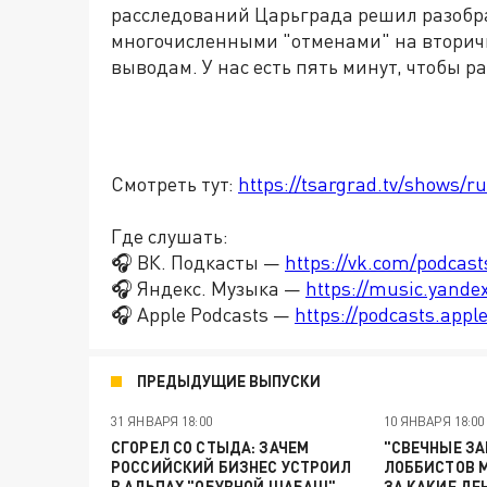
расследований Царьграда решил разобрат
многочисленными "отменами" на вторич
выводам. У нас есть пять минут, чтобы р
Смотреть тут:
https://tsargrad.tv/shows/ru
Где слушать:
🎧 ВК. Подкасты —
https://vk.com/podcas
🎧 Яндекс. Музыка —
https://music.yande
🎧 Apple Podcasts —
https://podcasts.app
ПРЕДЫДУЩИЕ ВЫПУСКИ
31 ЯНВАРЯ 18:00
10 ЯНВАРЯ 18:00
СГОРЕЛ СО СТЫДА: ЗАЧЕМ
"СВЕЧНЫЕ З
РОССИЙСКИЙ БИЗНЕС УСТРОИЛ
ЛОББИСТОВ М
В АЛЬПАХ "ОБУВНОЙ ШАБАШ"
ЗА КАКИЕ ДЕ