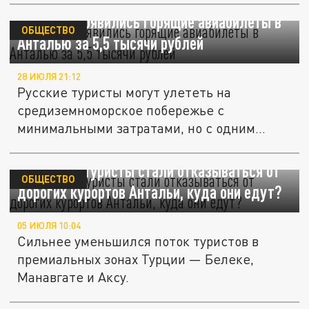
TourDom: появились горящие авиабилеты в
ОБЩЕСТВО
Анталью за 5,5 тысячи рублей
28 ИЮЛЯ 21:12
Русские туристы могут улететь на
средиземноморское побережье с
минимальными затратами, но с одним
нюансом.
Эксперты: Туристы стали отказываться от
ОБЩЕСТВО
дорогих курортов Антальи, куда они едут?
05 ИЮЛЯ 10:04
Сильнее уменьшился поток туристов в
премиальных зонах Турции — Белеке,
Манавгате и Аксу.