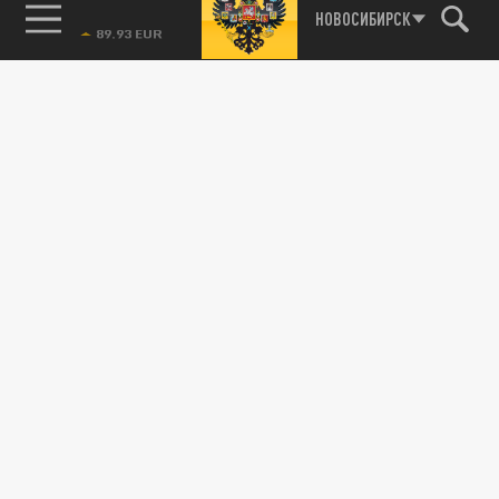
85.64 BRENT
НОВОСИБИРСК
07 АПРЕЛЯ 06:31
Некоторые обменные пункты в турецкой
Анталье перестали принимать русские
рубли из-за проблем с их дальнейшей...
ОБЩЕСТВО
Русские туристы назвали 4 страны, в
которые не хотят возвращаться
26 СЕНТЯБРЯ 16:51