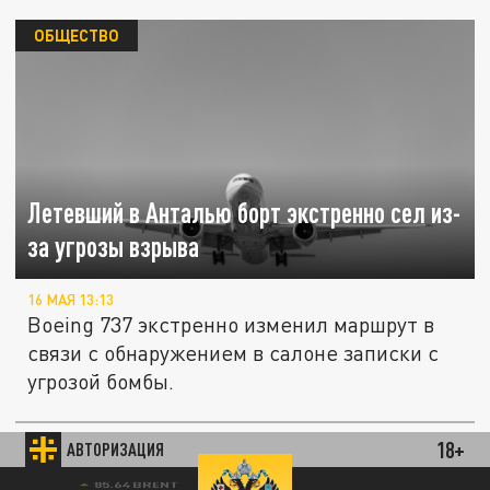
ОБЩЕСТВО
Летевший в Анталью борт экстренно сел из-
за угрозы взрыва
16 МАЯ 13:13
Boeing 737 экстренно изменил маршрут в
связи с обнаружением в салоне записки с
угрозой бомбы.
В Анталье обменники перестали принимать
18+
АВТОРИЗАЦИЯ
ОБЩЕСТВО
рубли из-за проблем с реализацией