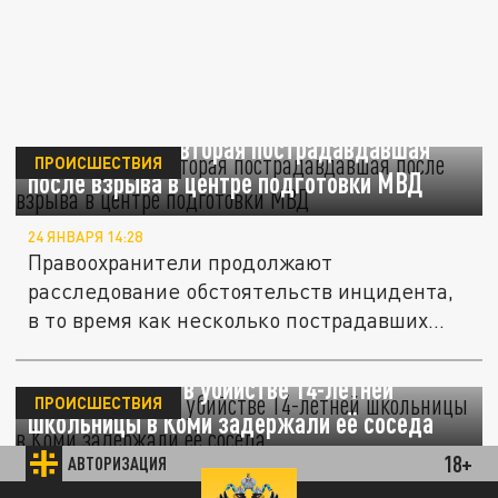
В Коми умерла вторая пострадавдавшая
ПРОИСШЕСТВИЯ
после взрыва в центре подготовки МВД
24 ЯНВАРЯ 14:28
Правоохранители продолжают
расследование обстоятельств инцидента,
в то время как несколько пострадавших...
По подозрению в убийстве 14-летней
ПРОИСШЕСТВИЯ
школьницы в Коми задержали её соседа
18+
АВТОРИЗАЦИЯ
21 ЯНВАРЯ 15:13