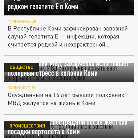
редком гепатите Е в Коми
17 ИЮНЯ 22:50
В Республике Коми зафиксирован завозной
случай гепатита Е — инфекции, которая
считается редкой и нехарактерной...
Экс-полковник МВД Захарченко испытывает
ОБЩЕСТВО
полярный стресс в колонии Коми
03 ИЮНЯ 22:51
Осужденный на 16 лет бывший полковник
МВД жалуется на жизнь в Коми.
Десять человек пострадали после жёсткой
ПРОИСШЕСТВИЯ
посадки вертолёта в Коми