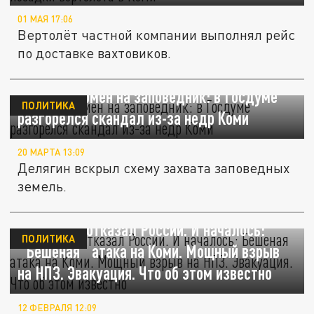
01 МАЯ 17:06
Вертолёт частной компании выполнял рейс
по доставке вахтовиков.
Золото в обмен на заповедник: в Госдуме
ПОЛИТИКА
разгорелся скандал из-за недр Коми
20 МАРТА 13:09
Делягин вскрыл схему захвата заповедных
земель.
Зеленский отказал России. И началось:
ПОЛИТИКА
"Бешеная" атака на Коми. Мощный взрыв
на НПЗ. Эвакуация. Что об этом известно
12 ФЕВРАЛЯ 12:09