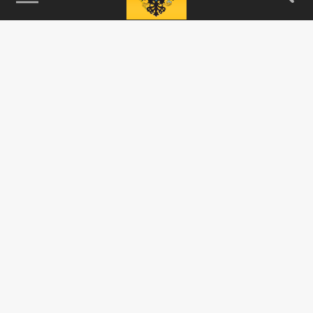
115093, г. Москва, переулок Партийный,
д.1, к.57, стр.3, эт.1, пом.I, ком.45