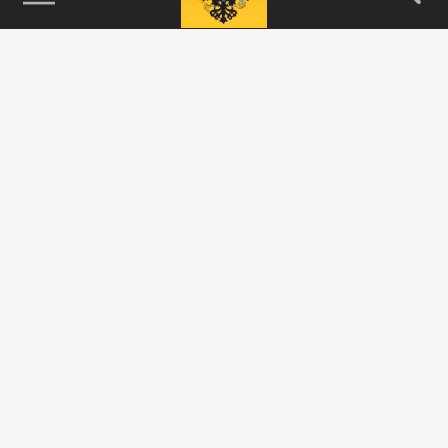
115093, г. Москва, переулок Партийный,
д.1, к.57, стр.3, эт.1, пом.I, ком.45