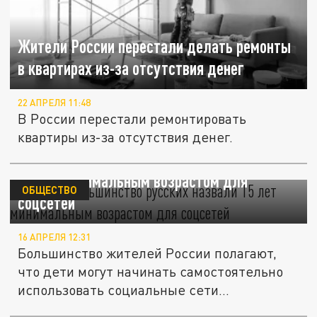
Жители России перестали делать ремонты
в квартирах из-за отсутствия денег
22 АПРЕЛЯ 11:48
В России перестали ремонтировать
квартиры из-за отсутствия денег.
ВЦИОМ: Большинство русских назвали
15 лет минимальным возрастом для
ОБЩЕСТВО
соцсетей
16 АПРЕЛЯ 12:31
Большинство жителей России полагают,
что дети могут начинать самостоятельно
использовать социальные сети...