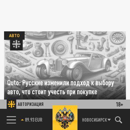
АВТО
Quto: Русские изменили подход к выбору
авто, что стоит учесть при покупке
18+
АВТОРИЗАЦИЯ
12 АПРЕЛЯ 14:18
Только 59% покупателей теперь изучают
85.64 BRENT
отзывы владельцев, тогда как 46%
НОВОСИБИРСК
сомневаются в честном соотношении