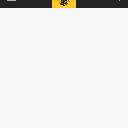
Осторожнее с врачами: водителям грозит
лишение прав после медосмотра
20 ИЮНЯ 17:38
В России водителям грозит временное
лишение прав из-за новых правил
медосмотра. ГАИ сможет получать
сведения о...
ОБЩЕСТВО