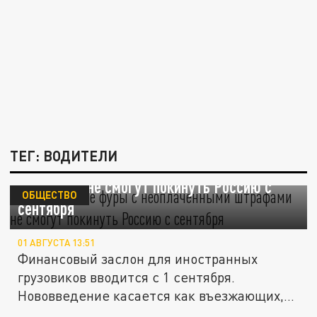
ТЕГ: ВОДИТЕЛИ
Иностранные фуры с неоплаченными
штрафами не смогут покинуть Россию с
ОБЩЕСТВО
сентября
01 АВГУСТА 13:51
Финансовый заслон для иностранных
грузовиков вводится с 1 сентября.
Нововведение касается как въезжающих,
так...