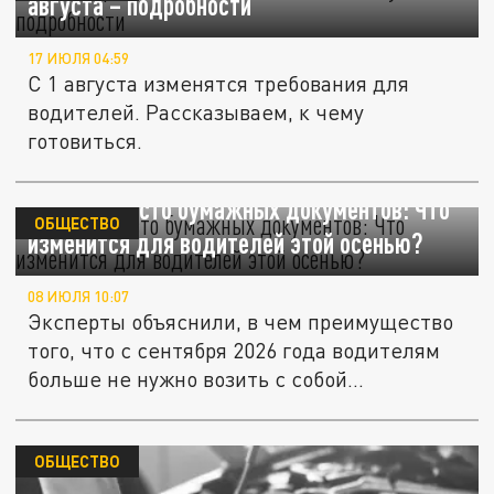
августа – подробности
17 ИЮЛЯ 04:59
С 1 августа изменятся требования для
водителей. Рассказываем, к чему
готовиться.
QR-код вместо бумажных документов: Что
ОБЩЕСТВО
изменится для водителей этой осенью?
08 ИЮЛЯ 10:07
Эксперты объяснили, в чем преимущество
того, что с сентября 2026 года водителям
больше не нужно возить с собой...
ОБЩЕСТВО