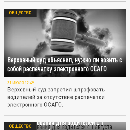
ОБЩЕСТВО
Верховный суд объяснил, нужно ли возить с
собой распечатку электронного ОСАГО
21 ИЮЛЯ 12:49
Верховный суд запретил штрафовать
водителей за отсутствие распечатки
электронного ОСАГО.
Новые требования для водителей с 1
ОБЩЕСТВО