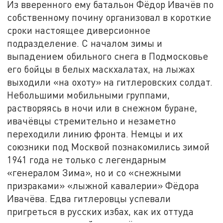
Из вверенного ему батальон Фёдор Ивачёв по
собственному почину организовал в короткие
сроки настоящее диверсионное
подразделение. С началом зимы и
выпадением обильного снега в Подмосковье
его бойцы в белых маскхалатах, на лыжах
выходили «на охоту» на гитлеровских солдат.
Небольшими мобильными группами,
растворяясь в ночи или в снежном буране,
ивачёвцы стремительно и незаметно
переходили линию фронта. Немцы и их
союзники под Москвой познакомились зимой
1941 года не только с легендарным
«генералом Зима», но и со «снежными
призраками» «лыжной кавалерии» Фёдора
Ивачёва. Едва гитлеровцы успевали
пригреться в русских избах, как их оттуда