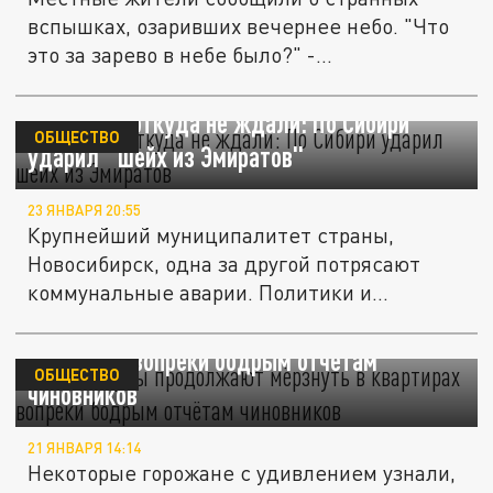
вспышках, озаривших вечернее небо. "Что
это за зарево в небе было?" -...
Диверсия, откуда не ждали: По Сибири
ОБЩЕСТВО
ударил "шейх из Эмиратов"
23 ЯНВАРЯ 20:55
Крупнейший муниципалитет страны,
Новосибирск, одна за другой потрясают
коммунальные аварии. Политики и...
Новосибирцы продолжают мёрзнуть в
квартирах вопреки бодрым отчётам
ОБЩЕСТВО
чиновников
21 ЯНВАРЯ 14:14
Некоторые горожане с удивлением узнали,