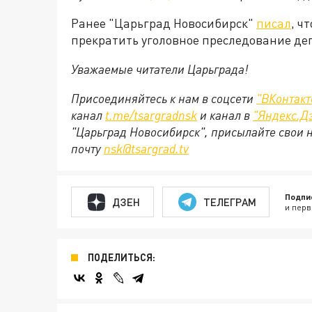
Ранее "Царьград Новосибирск"
писал
, ч
прекратить уголовное преследование деп
Уважаемые читатели Царьграда!
Присоединяйтесь к нам в соцсети
"
ВКонтакт
канал
t.me/tsargradnsk
и канал в
"
Яндекс.Д
"Царьград Новосибирск", присылайте свои 
почту
nsk@tsargrad.tv
Подпи
ДЗЕН
ТЕЛЕГРАМ
и перв
ПОДЕЛИТЬСЯ: