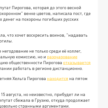
утат Пирогова, которая до этого весной
охоронном" венке цветов, написала пост, где
х денег на похороны погибших русских
ла, что хочет воскресить воинов, "надавать
огилы.
негодование не только среди её коллег,
иальную комиссию, но и
разочарование
акцию общественности Пирогова
отказывается
елании работать в регионе дистанционно.
летняя Хельга Пирогова
находится
на пятом
5 августа, но неизвестно, прибудет ли на
депутат сбежала в Грузию, откуда продолжает
 довольно странными аргументами.