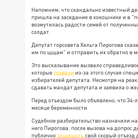
Напомним, что скандально известный деп
пришла на заседание в кокошнике и в "п
возмутилась радости семей от полученны
солдат.
Депутат горсовета Хельга Пирогова сказа
им по щщам" и отправить их обратно в м
Это высказывание вызвало справедливое 
которые
созвали
из-за этого случая спец
избирателей депутата. Несмотря на ре
сдавать мандат депутата и заявила о ж
Перед отъездом было объявлено, что 34-
месяце беременности.
Судебное разбирательство назначили на 1
него Пирогова: после вызова на допрос 
публично
защищать
свой скорый отъезд