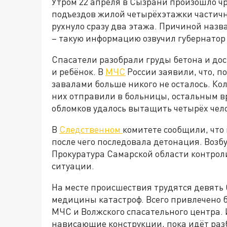
Утром 22 апреля в Сызрани произошло ч
подъездов жилой четырёхэтажки частичн
рухнуло сразу два этажа. Причиной назв
– такую информацию озвучил губернатор
Спасатели разобрали груды бетона и до
и ребёнок. В
МЧС
России заявили, что, 
завалами больше никого не осталось. Кол
них отправили в больницы, остальным вр
обломков удалось вытащить четырёх чел
В
Следственном
комитете сообщили, что 
после чего последовала детонация. Возбу
Прокуратура Самарской области контроли
ситуации.
На месте происшествия трудятся девять
медицины катастроф. Всего привлечено б
МЧС и Волжского спасательного центра.
нависающие конструкции, пока идёт раз