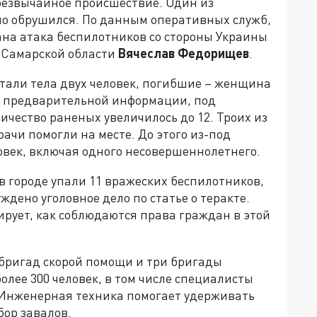
резвычайное происшествие. Один из
о обрушился. По данным оперативных служб,
ана атака беспилотников со стороны Украины
 Самарской области
Вячеслав Федорищев
.
стали тела двух человек, погибшие – женщина
по предварительной информации, под
ичество раненых увеличилось до 12. Троих из
ачи помогли на месте. До этого из-под
овек, включая одного несовершеннолетнего.
в городе упали 11 вражеских беспилотников,
ждено уголовное дело по статье о теракте.
рует, как соблюдаются права граждан в этой
 бригад скорой помощи и три бригады
олее 300 человек, в том числе специалисты
 Инженерная техника помогает удерживать
бор завалов.