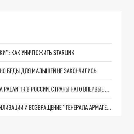
ТКИ": КАК УНИЧТОЖИТЬ STARLINK
. НО БЕДЫ ДЛЯ МАЛЫШЕЙ НЕ ЗАКОНЧИЛИСЬ
"ОЧЕНЬ ПЛОХИЕ НОВОСТИ": БОЛЬШАЯ ОШИБКА PALANTIR В РОССИИ. СТРАНЫ НАТО ВПЕРВЫЕ ЗА СВО ОСТАНОВИЛИ ПОСТАВКИ ОРУЖИЯ. ВСУ ТЕРЯЮТ ПРИГРАНИЧЬЕ?
ТРИ ГЛАВНЫХ ИНСАЙДА ОБ СВО. ОТМЕНА МОБИЛИЗАЦИИ И ВОЗВРАЩЕНИЕ "ГЕНЕРАЛА АРМАГЕДДОНА"? ОТЛИЧНЫЕ НОВОСТИ, КОТОРЫЕ ЖДАЛИ ВСЕ