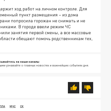
ержит ход работ на личном контроле. Для
еменный пункт размещения – из дома
рани попросила горожан не снимать и не
тниками. В городе ввели режим ЧС
нили занятия первой смены, а все массовые
 области обещают помочь родственникам тех,
сывайтесь на наши каналы
ыми узнавайте о главных новостях и важнейших событиях дня.
ПЛА
МЧС
СК