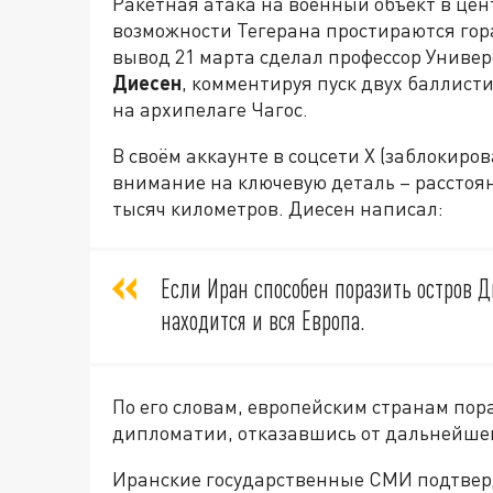
Ракетная атака на военный объект в цен
возможности Тегерана простираются гора
вывод 21 марта сделал профессор Униве
Диесен
, комментируя пуск двух баллист
на архипелаге Чагос.
В своём аккаунте в соцсети X (заблокиро
внимание на ключевую деталь – расстоян
тысяч километров. Диесен написал:
Если Иран способен поразить остров Д
находится и вся Европа.
По его словам, европейским странам пора
дипломатии, отказавшись от дальнейше
Иранские государственные СМИ подтвер