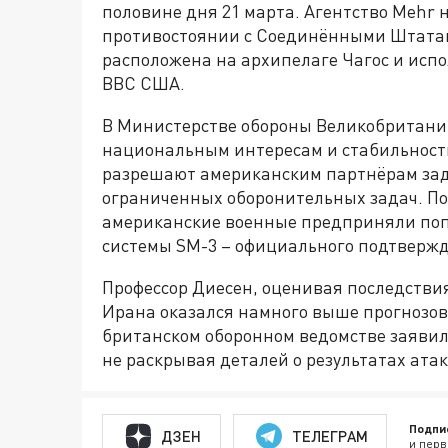
половине дня 21 марта. Агентство Mehr 
противостоянии с Соединёнными Штатами
расположена на архипелаге Чагос и исп
ВВС США.
В Министерстве обороны Великобритани
национальным интересам и стабильности 
разрешают американским партнёрам заде
ограниченных оборонительных задач. П
американские военные предприняли поп
системы SM-3 – официального подтвержд
Профессор Диесен, оценивая последстви
Ирана оказался намного выше прогнозов
британском оборонном ведомстве заявил
не раскрывая деталей о результатах атак
Подпи
ДЗЕН
ТЕЛЕГРАМ
и перв