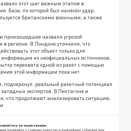
назвало этот шаг важным этапом в
. База, по которой был нанесён удар,
ользуется британскими военными, а также
и произошедшее назвали угрозой
в регионе. В Лондоне уточнили, что
йствовать этот объект только для
о информации из неофициальных источников,
ытку перехвата одной из ракет с помощью
ения этой информации пока нет.
я, подчеркнул: реальный ракетный потенциал
 западных экспертов. В Пентагоне и
и, что продолжают анализировать ситуацию,
и.
сывайтесь на наши каналы
ыми узнавайте о главных новостях и важнейших событиях дня.