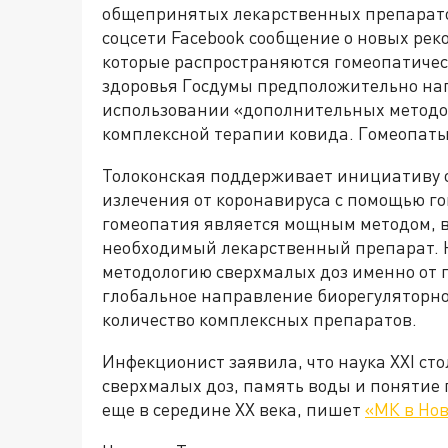
общепринятых лекарственных препарато
соцсети Facebook сообщение о новых рек
которые распространяются гомеопатичес
здоровья Госдумы предположительно на
использовании «дополнительных методо
комплексной терапии ковида. Гомеопаты
Толоконская поддерживает инициативу о
излечения от коронавируса с помощью го
гомеопатия является мощным методом, в
необходимый лекарственный препарат. Н
методологию сверхмалых доз именно от 
глобальное направление биорегуляторн
количество комплексных препаратов.
Инфекционист заявила, что наука XXI с
сверхмалых доз, память воды и понятие 
еще в середине XX века, пишет
«МК в Нов