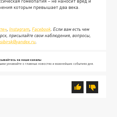
ссическая гомеопатия – не наносит вред и
чения которым превышает два века.
те»
,
Instagram
,
Facebook
. Если вам есть чем
рск, присылайте свои наблюдения, вопросы,
sibirsk
@
yandex
.
ru
.
сывайтесь на наши каналы
ыми узнавайте о главных новостях и важнейших событиях дня.