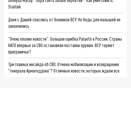
Оплеуха Маску. "Пора снять белые перчатки": Как уничтожить
Starlink
Даня с Дашей спаслись от боевиков ВСУ. Но беды для малышей не
закончились
"Очень плохие новости": Большая ошибка Palantir в России. Страны
НАТО впервые за СВО остановили поставки оружия. ВСУ теряют
приграничье?
Три главных инсайда об СВО. Отмена мобилизации и возвращение
"генерала Армагеддона"? Отличные новости, которые ждали все