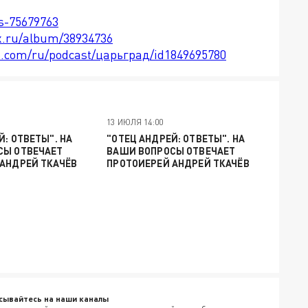
ts-75679763
x.ru/album/38934736
le.com/ru/podcast/царьград/id1849695780
13 ИЮЛЯ 14:00
Й: ОТВЕТЫ". НА
"ОТЕЦ АНДРЕЙ: ОТВЕТЫ". НА
СЫ ОТВЕЧАЕТ
ВАШИ ВОПРОСЫ ОТВЕЧАЕТ
АНДРЕЙ ТКАЧЁВ
ПРОТОИЕРЕЙ АНДРЕЙ ТКАЧЁВ
сывайтесь на наши каналы