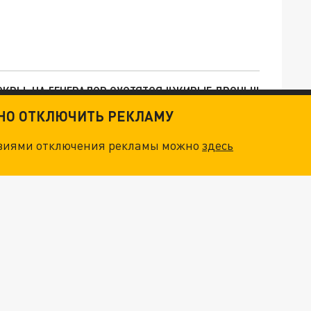
ОСКВЫ: НА ГЕНЕРАЛОВ ОХОТЯТСЯ "ЖИВЫЕ ДРОНЫ"
ТНО ОТКЛЮЧИТЬ РЕКЛАМУ
. НО БЕДЫ ДЛЯ МАЛЫШЕЙ НЕ ЗАКОНЧИЛИСЬ
овиями отключения рекламы можно
здесь
"ОЧЕНЬ ПЛОХИЕ НОВОСТИ": БОЛЬШАЯ ОШИБКА PALANTIR В РОССИИ. СТРАНЫ НАТО ВПЕРВЫЕ ЗА СВО ОСТАНОВИЛИ ПОСТАВКИ ОРУЖИЯ. ВСУ ТЕРЯЮТ ПРИГРАНИЧЬЕ?
ТРИ ГЛАВНЫХ ИНСАЙДА ОБ СВО. ОТМЕНА МОБИЛИЗАЦИИ И ВОЗВРАЩЕНИЕ "ГЕНЕРАЛА АРМАГЕДДОНА"? ОТЛИЧНЫЕ НОВОСТИ, КОТОРЫЕ ЖДАЛИ ВСЕ