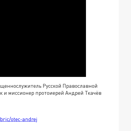
вященнослужитель Русской Православной
к и миссионер протоиерей Андрей Ткачёв
bric/otec-andrej