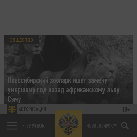
ОБЩЕСТВО
Новосибирский зоопарк ищет замену
умершему год назад африканскому льву
Сэму
18+
АВТОРИЗАЦИЯ
13 ФЕВРАЛЯ 17:08
Сотрудники зоопарка и городские власти
85.64 BRENT
НОВОСИБИРСК
ищут генетически здорового самца для
создания пары с львицей.