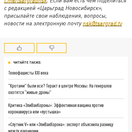
t.
me/
tsargradnsk
. Если вам есть чем поделиться
с редакцией «Царьград Новосибирск»,
присылайте свои наблюдения, вопросы,
новости на электронную почту
nsk@
tsargrad.
tv
ЧИТАЙТЕ ТАКЖЕ:
Технофашисты XXI века
"Кротами" были все? Теракт в центре Москвы: На генералов
охотятся "живые дроны"
Критика «ЭпиВакКороны»: Эффективная вакцина против
коронавируса или «пустышка»
«Спутник V» или «ЭпиВакКорона»: эксперт объяснила разницу
между вакцинами